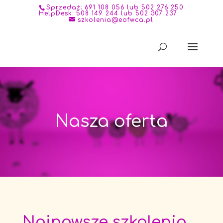
Sprzedaż: 691 108 056 lub 502 276 250
HelpDesk: 508 149 244 lub 502 307 237
szkolenia@eofwca.pl
Nasza oferta
Najnowsze szkolenia