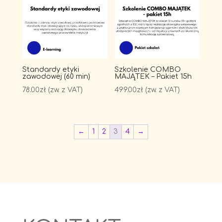
Standardy etyki
Szkolenie COMBO
zawodowej (60 min)
MAJĄTEK – Pakiet 15h
78.00
zł
(zw. z VAT)
499.00
zł
(zw. z VAT)
←
1
2
3
4
→