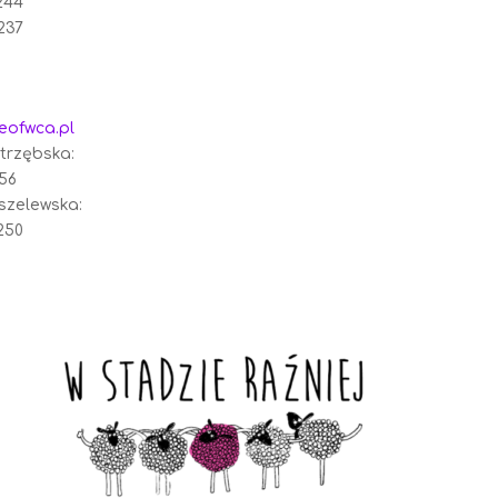
 244
 237
eofwca.pl
trzębska:
056
szelewska:
 250