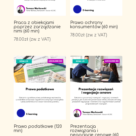
Praca z obiekcjami
Prawo ochrony
poprzez zarządzanie
konsumentów (60 min)
nimi (60 min)
78.00
zł
(zw. z VAT)
78.00
zł
(zw. z VAT)
Prawo podatkowe (120
Prezentacja
min)
rozwiązania i
negocjacje cenowe (60