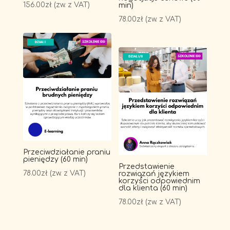
156.00
zł
(zw. z VAT)
min)
78.00
zł
(zw. z VAT)
Przeciwdziałanie praniu
pieniędzy (60 min)
Przedstawienie
78.00
zł
(zw. z VAT)
rozwiązań językiem
korzyści odpowiednim
dla klienta (60 min)
78.00
zł
(zw. z VAT)